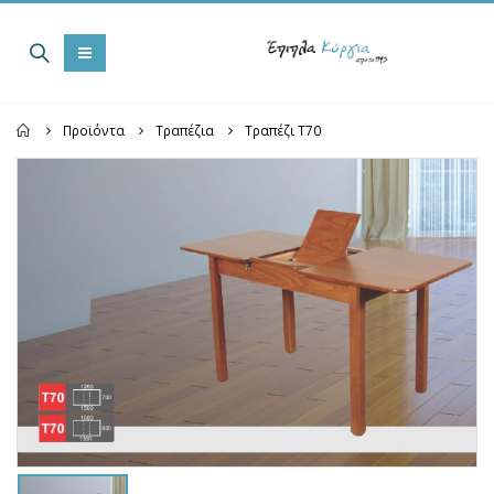
Home
Προϊόντα
Τραπέζια
Τραπέζι Τ70