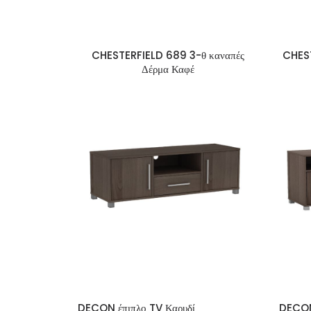
CHESTERFIELD 689 3-θ καναπές
CHEST
Δέρμα Καφέ
DECON έπιπλο TV Καρυδί
DECON