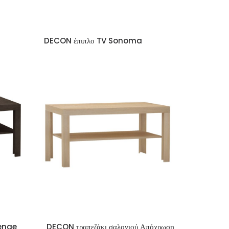
DECON έπιπλο TV Sonoma
Wenge
DECON τραπεζάκι σαλονιού Απόχρωση