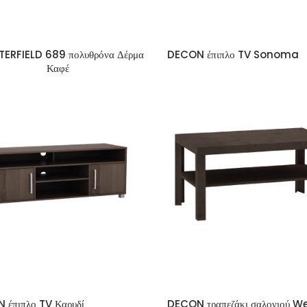
ERFIELD 689 πολυθρόνα Δέρμα
DECON έπιπλο TV Sonoma
Καφέ
 έπιπλο TV Καρυδί
DECON τραπεζάκι σαλονιού 