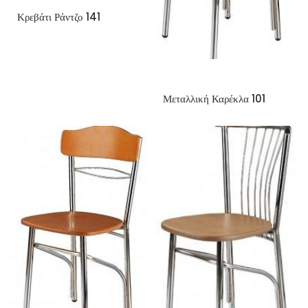
Κρεβάτι Ράντζο 141
Μεταλλική Καρέκλα 101